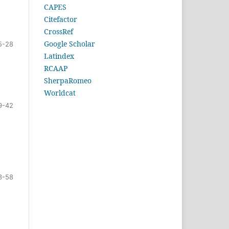
CAPES
Citefactor
CrossRef
Google Scholar
5-28
Latindex
RCAAP
SherpaRomeo
Worldcat
9-42
3-58