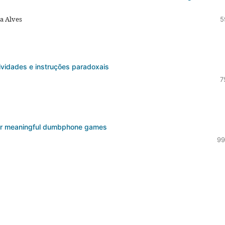
ta Alves
5
tividades e instruções paradoxais
7
 for meaningful dumbphone games
99