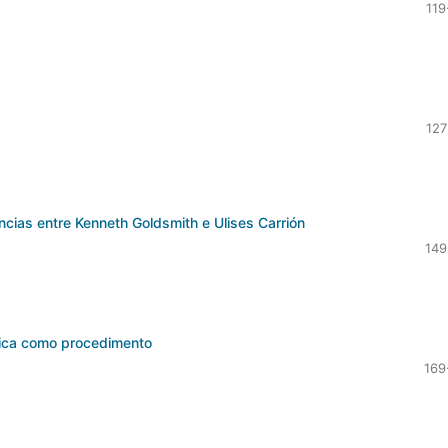
119
127
ncias entre Kenneth Goldsmith e Ulises Carrión
149
brica como procedimento
169